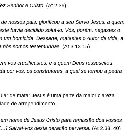
fez Senhor e Cristo.
(At 2.36)
de nossos pais, glorificou a seu Servo Jesus, a quem
este havia decidido soltá-lo. Vós, porém, negastes o
 um homicida. Dessarte, matastes o Autor da vida, a
ue nós somos testemunhas.
(At 3.13-15)
m vós crucificastes, e a quem Deus ressuscitou
da por vós, os construtores, a qual se tornou a pedra
ular de matar Jesus é uma parte da maior clareza
dade de arrependimento.
o em nome de Jesus Cristo para remissão dos vossos
[…] Salvai-vos desta geração perversa.
(At 2.38, 40)