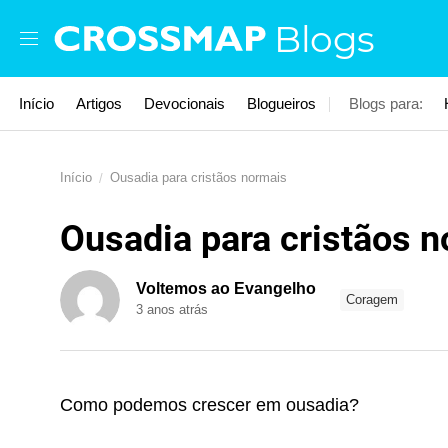
Skip to main content
Blogs
Início
Artigos
Devocionais
Blogueiros
Blogs para:
Início
Ousadia para cristãos normais
Ousadia para cristãos 
Voltemos ao Evangelho
Coragem
3 anos atrás
Como podemos crescer em ousadia?