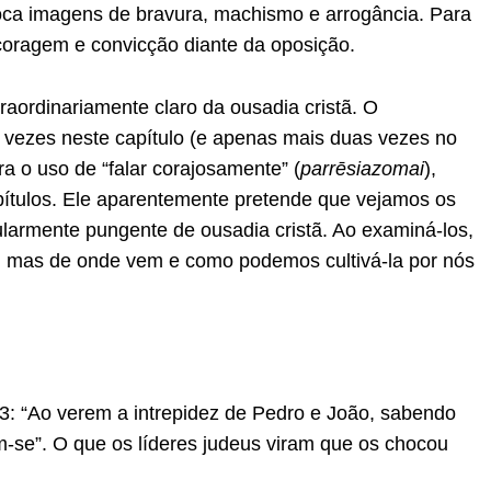
voca imagens de bravura, machismo e arrogância. Para
 coragem e convicção diante da oposição.
raordinariamente claro da ousadia cristã. O
s vezes neste capítulo (e apenas mais duas vezes no
ra o uso de “falar corajosamente” (
parrēsiazomai
),
pítulos. Ele aparentemente pretende que vejamos os
larmente pungente de ousadia cristã. Ao examiná-los,
, mas de onde vem e como podemos cultivá-la por nós
13: “Ao verem a intrepidez de Pedro e João, sabendo
m-se”. O que os líderes judeus viram que os chocou