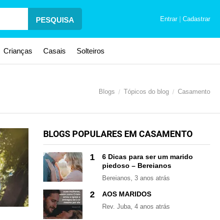
Entrar
|
Cadastrar
PESQUISA
Crianças
Casais
Solteiros
Blogs
Tópicos do blog
Casamento
BLOGS POPULARES EM CASAMENTO
1
6 Dicas para ser um marido
piedoso – Bereianos
Bereianos
, 3 anos atrás
2
AOS MARIDOS
Rev. Juba
, 4 anos atrás