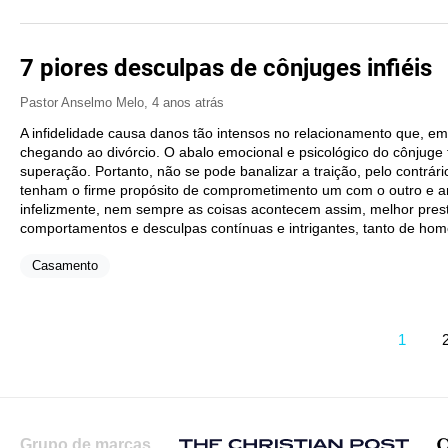
7 piores desculpas de cônjuges infiéis
Pastor Anselmo Melo
,
4 anos atrás
A infidelidade causa danos tão intensos no relacionamento que, em 
chegando ao divórcio. O abalo emocional e psicológico do cônjuge t
superação. Portanto, não se pode banalizar a traição, pelo contrár
tenham o firme propósito de comprometimento um com o outro e 
infelizmente, nem sempre as coisas acontecem assim, melhor pres
comportamentos e desculpas contínuas e intrigantes, tanto de ho
Casamento
1
Grupo de marcas