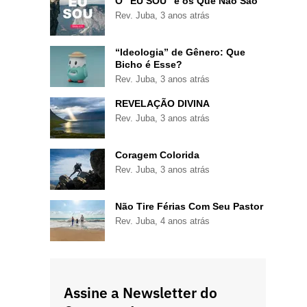
O “EU SOU” e os Que Não São
Rev. Juba
,
3 anos atrás
“Ideologia” de Gênero: Que
Bicho é Esse?
Rev. Juba
,
3 anos atrás
REVELAÇÃO DIVINA
Rev. Juba
,
3 anos atrás
Coragem Colorida
Rev. Juba
,
3 anos atrás
Não Tire Férias Com Seu Pastor
Rev. Juba
,
4 anos atrás
Assine a Newsletter do