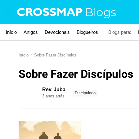
Skip to main content
Blogs
Início
Artigos
Devocionais
Blogueiros
Blogs para:
Início
Sobre Fazer Discípulos
Sobre Fazer Discípulos
Rev. Juba
Discipulado
3 anos atrás