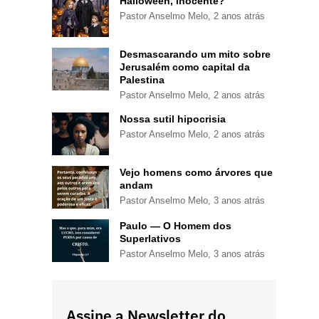
Halloween, inocente?
Pastor Anselmo Melo
,
2 anos atrás
Desmascarando um mito sobre
Jerusalém como capital da
Palestina
Pastor Anselmo Melo
,
2 anos atrás
Nossa sutil hipocrisia
Pastor Anselmo Melo
,
2 anos atrás
Vejo homens como árvores que
andam
Pastor Anselmo Melo
,
3 anos atrás
Paulo — O Homem dos
Superlativos
Pastor Anselmo Melo
,
3 anos atrás
Assine a Newsletter do