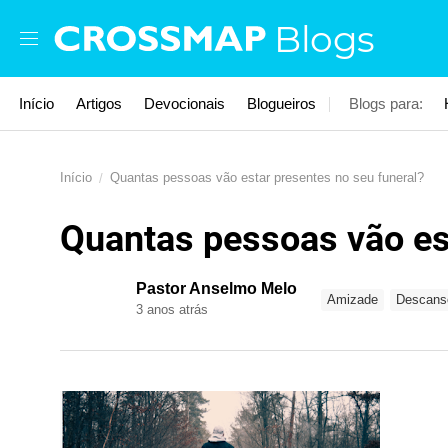
Skip to main content
Blogs
Início
Artigos
Devocionais
Blogueiros
Blogs para:
Início
Quantas pessoas vão estar presentes no seu funeral?
Quantas pessoas vão est
Pastor Anselmo Melo
Amizade
Descans
3 anos atrás