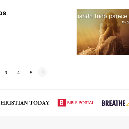
os
3
4
5