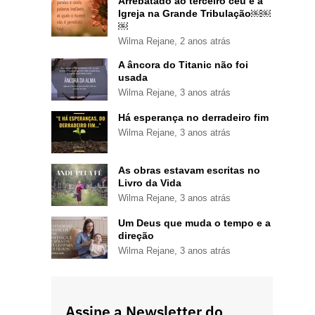
Arrebatado ao terceiro céu e a
Igreja na Grande Tribulação￼￼
￼
Wilma Rejane
,
2 anos atrás
A âncora do Titanic não foi
usada
Wilma Rejane
,
3 anos atrás
Há esperança no derradeiro fim
Wilma Rejane
,
3 anos atrás
As obras estavam escritas no
Livro da Vida
Wilma Rejane
,
3 anos atrás
Um Deus que muda o tempo e a
direção
Wilma Rejane
,
3 anos atrás
Assine a Newsletter do