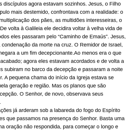
discípulos agora estavam sozinhos. Jesus, o Filho
ípulo mais destemido, confrontava com a realidade: o
ultiplicação dos pães, as multidões interesseiras, o
e volta à Galileia ele decidira voltar à velha vida de
 Todos eles passaram pelo “Caminho de Emaús”. Jesus,
a condenação da morte na cruz. O Remidor de Israel,
chegara a um fim decepcionante.Ao menos era o que
 acabado; agora eles estavam acordados e de volta a
es subiram no barco da decepção e passaram a noite
. A pequena chama do início da Igreja estava se
quela geração e região. Mas os planos que são
cepção. O Senhor, de novo, observava seus
.
ções já arderam sob a labareda do fogo do Espírito
izes que passamos na presença do Senhor. Basta uma
ma oração não respondida, para começar o longo e