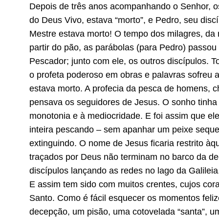
Depois de três anos acompanhando o Senhor, os 
do Deus Vivo, estava “morto”, e Pedro, seu disc
Mestre estava morto! O tempo dos milagres, da m
partir do pão, as parábolas (para Pedro) passou D
Pescador; junto com ele, os outros discípulos.
o profeta poderoso em obras e palavras sofreu 
estava morto. A profecia da pesca de homens, 
pensava os seguidores de Jesus. O sonho tinha
monotonia e à mediocridade. E foi assim que el
inteira pescando – sem apanhar um peixe sequer
extinguindo. O nome de Jesus ficaria restrito à
traçados por Deus não terminam no barco da de
discípulos lançando as redes no lago da Galileia
E assim tem sido com muitos crentes, cujos cora
Santo. Como é fácil esquecer os momentos fel
decepção, um pisão, uma cotovelada “santa”, u