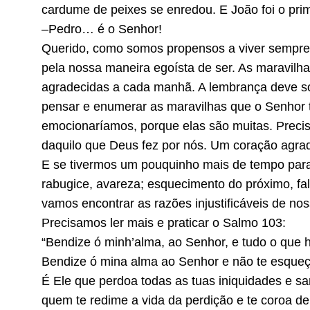
cardume de peixes se enredou. E João foi o prim
–Pedro… é o Senhor!
Querido, como somos propensos a viver sempre
pela nossa maneira egoísta de ser. As maravil
agradecidas a cada manhã. A lembrança deve s
pensar e enumerar as maravilhas que o Senhor t
emocionaríamos, porque elas são muitas. Preci
daquilo que Deus fez por nós. Um coração agra
E se tivermos um pouquinho mais de tempo para
rabugice, avareza; esquecimento do próximo, fa
vamos encontrar as razões injustificáveis de n
Precisamos ler mais e praticar o
Salmo 103
:
“Bendize ó minh’alma, ao Senhor, e tudo o que
Bendize ó mina alma ao Senhor e não te esqueç
É Ele que perdoa todas as tuas iniquidades e sa
quem te redime a vida da perdição e te coroa de