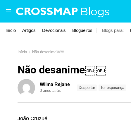
Skip to main content
Blogs
Início
Artigos
Devocionais
Blogueiros
Blogs para:
Início
Não desanime￼￼
Não desanime￼￼
Wilma Rejane
Despertar
Ter esperança
3 anos atrás
João Cruzué