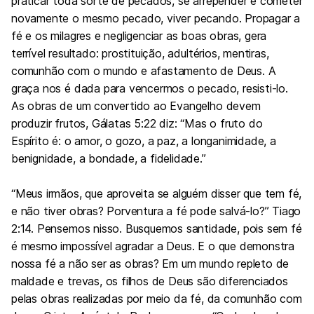
praticar toda sorte de pecados, se arrepender e cometer
novamente o mesmo pecado, viver pecando. Propagar a
fé e os milagres e negligenciar as boas obras, gera
terrível resultado: prostituição, adultérios, mentiras,
comunhão com o mundo e afastamento de Deus. A
graça nos é dada para vencermos o pecado, resisti-lo.
As obras de um convertido ao Evangelho devem
produzir frutos,
Gálatas 5:22
diz: “Mas o fruto do
Espírito é: o amor, o gozo, a paz, a longanimidade, a
benignidade, a bondade, a fidelidade.”
“Meus irmãos, que aproveita se alguém disser que tem fé,
e não tiver obras? Porventura a fé pode salvá-lo?” Tiago
2:14. Pensemos nisso. Busquemos santidade, pois sem fé
é mesmo impossível agradar a Deus. E o que demonstra
nossa fé a não ser as obras? Em um mundo repleto de
maldade e trevas, os filhos de Deus são diferenciados
pelas obras realizadas por meio da fé, da comunhão com