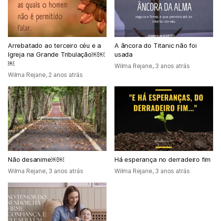
Arrebatado ao terceiro céu e a
A âncora do Titanic não foi
Igreja na Grande Tribulação￼￼
usada
￼
Wilma Rejane
,
3 anos atrás
Wilma Rejane
,
2 anos atrás
Não desanime￼￼
Há esperança no derradeiro fim
Wilma Rejane
,
3 anos atrás
Wilma Rejane
,
3 anos atrás