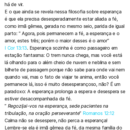
há de vir.
E o que ainda se revela nessa filosofia sobre esperança
é que ela precisa desesperadamente estar aliada a fé,
como irmã gêmea, gerada no mesmo seio, parida de igual
parto: ” Agora, pois permanecem a fé, a esperança e o
amor, estes três; porém o maior desses é o amor”
I Cor 13:13
. Esperança sozinha é como passageiro em
estação fantasma: O trem nunca chega, mas você está
lá olhando para o além cheio de nuvem e neblina e sem
bilhete de passagem porque não sabe para onde vai nem
quando vai, mas o fato de viajar te anima, então você
permanece lá, isso é muito desesperançoso, não? É um
paradoxo: A esperança prolonga a espera e desespera se
estiver desacompanhada da fé.
”
Regozijai-vos na esperança, sede pacientes na
tribulação, na oração perseverante
”
Romanos 12:12
Calma não se desespere, não perca a esperança!
Lembre-se ela é irmã gêmea da fé, da mesma família do