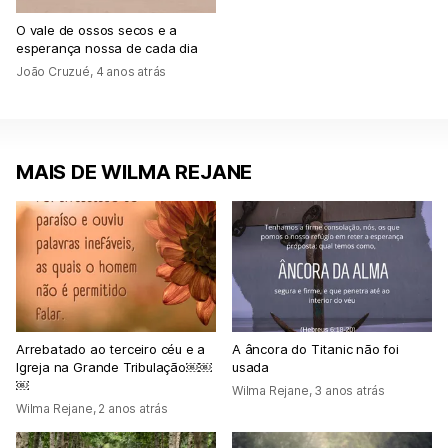
O vale de ossos secos e a
esperança nossa de cada dia
João Cruzué
,
4 anos atrás
MAIS DE WILMA REJANE
Arrebatado ao terceiro céu e a
A âncora do Titanic não foi
Igreja na Grande Tribulação￼￼
usada
￼
Wilma Rejane
,
3 anos atrás
Wilma Rejane
,
2 anos atrás