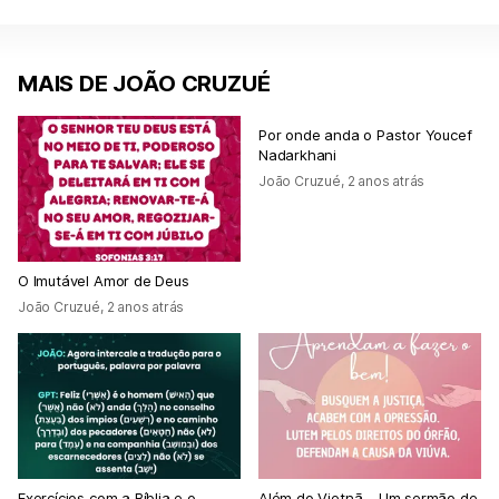
MAIS DE JOÃO CRUZUÉ
Por onde anda o Pastor Youcef
Nadarkhani
João Cruzué
,
2 anos atrás
O Imutável Amor de Deus
João Cruzué
,
2 anos atrás
Exercícios com a Bíblia e o
Além do Vietnã – Um sermão de