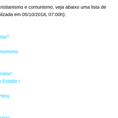
cristianismo e comunismo, veja abaixo uma lista de
ualizada em 05/10/2018, 07:00h):
ista?
comunismo
nário”
o Estado I
mica
alista