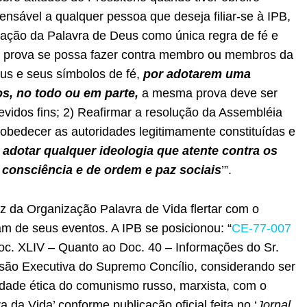
ensável a qualquer pessoa que deseja filiar-se à IPB,
eitação da Palavra de Deus como única regra de fé e
er prova se possa fazer contra membro ou membros da
us e seus símbolos de fé,
por adotarem uma
os, no todo ou em parte,
a mesma prova deve ser
idos fins; 2) Reafirmar a resolução da Assembléia
obedecer as autoridades legitimamente constituídas e
adotar qualquer ideologia que atente contra os
e consciência e de ordem e paz sociais
’”.
z da Organização Palavra de Vida flertar com o
m de seus eventos. A IPB se posicionou: “
CE-77-007
oc. XLIV – Quanto ao Doc. 40 – Informações do Sr.
ssão Executiva do Supremo Concílio, considerando ser
lidade ética do comunismo russo, marxista, com o
 da Vida’ conforme publicação oficial feita no ‘
Jornal