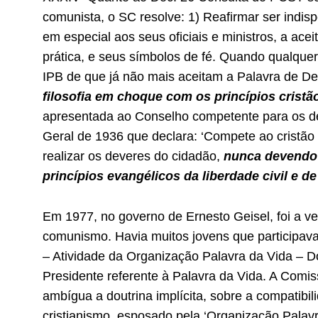
comunista, o SC resolve: 1) Reafirmar ser indisp
em especial aos seus oficiais e ministros, a ac
prática, e seus símbolos de fé. Quando qualqu
IPB de que já não mais aceitam a Palavra de De
filosofia em choque com os princípios cristã
apresentada ao Conselho competente para os dev
Geral
de 193
6
que declara: ‘Compete ao cristão 
realizar os deveres do cidadão,
nunca devendo 
princípios evangélicos da liberdade civil e d
Em 1977, no governo de Ernesto Geisel, foi a ve
comunismo. Havia muitos jovens que participava
– Atividade da Organização Palavra da Vida – D
Presidente referente à Palavra da Vida. A Comi
ambígua a doutrina implícita, sobre a compatibi
cristianismo, esposado pela ‘Organização Palavra