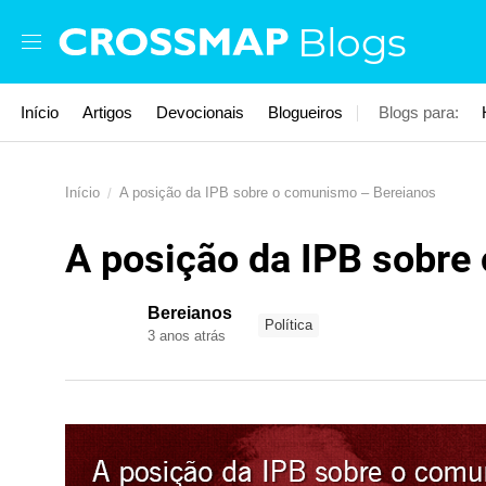
Skip to main content
Blogs
Início
Artigos
Devocionais
Blogueiros
Blogs para:
Início
A posição da IPB sobre o comunismo – Bereianos
A posição da IPB sobre
Bereianos
Política
3 anos atrás