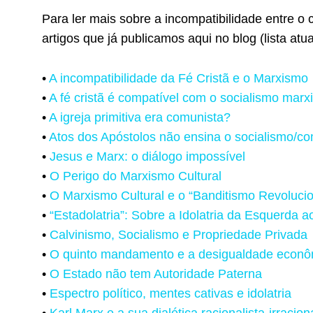
Para ler mais sobre a incompatibilidade entre o 
artigos que já publicamos aqui no blog (lista at
•
A incompatibilidade da Fé Cristã e o Marxismo
•
A fé cristã é compatível com o socialismo marx
•
A igreja primitiva era comunista?
•
Atos dos Apóstolos não ensina o socialismo/
•
Jesus e Marx: o diálogo impossível
•
O Perigo do Marxismo Cultural
•
O Marxismo Cultural e o “Banditismo Revolucio
•
“
Estadolatria”: Sobre a Idolatria da Esquerda a
•
Calvinismo, Socialismo e Propriedade Privada
•
O quinto mandamento e a desigualdade econô
•
O Estado não tem Autoridade Paterna
•
Espectro político, mentes cativas e idolatria
•
Karl Marx e a sua dialética racionalista-irracion