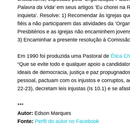
Palavra da Vida
’ em seus artigos ‘Eu chorei na 
inquieta’. Resolve: 1) Recomendar às Igrejas q
fiéis a não participarem das atividades da ‘Org
Presbitérios e as igrejas não encaminhem joven
3) Encaminhar a presente resolução à Comissão
Em 1990 foi produzida uma Pastoral de
Ética Cri
“Que se evite todo e qualquer apoio a candid
ideais de democracia, justiça e paz propugnados
pessoal, pactuam com os injustos e corruptos, 
22-23
), decretam leis injustas (
Is 10.1
) e se afas
***
Autor:
Edson Marques
Fonte:
Perfil do autor no Facebook