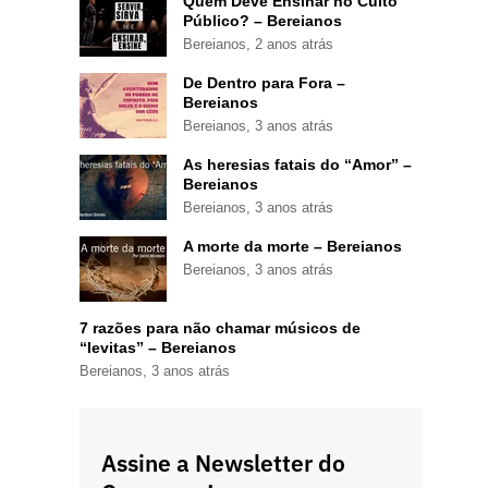
Quem Deve Ensinar no Culto
Público? – Bereianos
Bereianos
,
2 anos atrás
De Dentro para Fora –
Bereianos
Bereianos
,
3 anos atrás
As heresias fatais do “Amor” –
Bereianos
Bereianos
,
3 anos atrás
A morte da morte – Bereianos
Bereianos
,
3 anos atrás
7 razões para não chamar músicos de
“levitas” – Bereianos
Bereianos
,
3 anos atrás
Assine a Newsletter do