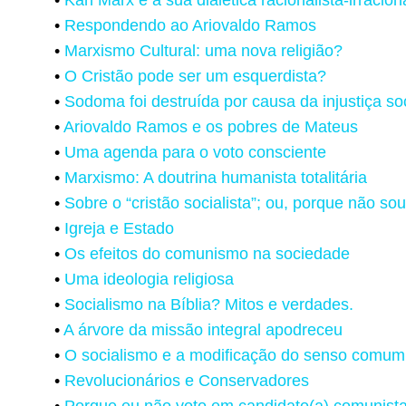
•
Respondendo ao Ariovaldo Ramos
•
Marxismo Cultural: uma nova religião?
•
O Cristão pode ser um esquerdista?
•
Sodoma foi destruída por causa da injustiça so
•
Ariovaldo Ramos e os pobres de Mateus
•
Uma agenda para o voto consciente
•
Marxismo: A doutrina humanista totalitária
•
Sobre o “cristão socialista”; ou, porque não sou
•
Igreja e Estado
•
Os efeitos do comunismo na sociedade
•
Uma ideologia religiosa
•
Socialismo na Bíblia? Mitos e verdades.
•
A árvore da missão integral apodreceu
•
O socialismo e a modificação do senso comum
•
Revolucionários e Conservadores
•
Porque eu não voto em candidato(a) comunist