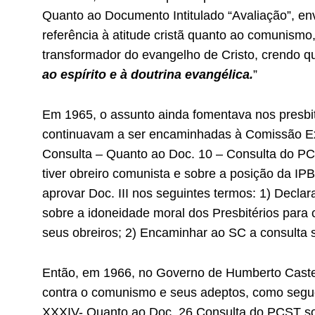
Quanto ao Documento Intitulado “Avaliação”, e
referência à atitude cristã quanto ao comunismo
transformador do evangelho de Cristo, crendo 
ao espírito e à doutrina evangélica.
”
Em 1965, o assunto ainda fomentava nos presbi
continuavam a ser encaminhadas à Comissão Ex
Consulta – Quanto ao Doc. 10 – Consulta do PCS
tiver obreiro comunista e sobre a posição da 
aprovar Doc. III nos seguintes termos: 1) Decl
sobre a idoneidade moral dos Presbitérios para c
seus obreiros; 2) Encaminhar ao SC a consulta 
Então, em 1966, no Governo de Humberto Caste
contra o comunismo e seus adeptos, como segue
XXXIV- Quanto ao Doc. 26 Consulta do PCST sobr