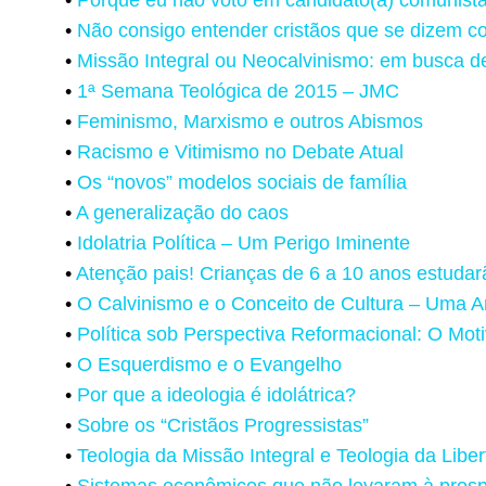
•
Não consigo entender cristãos que se dizem c
•
Missão Integral ou Neocalvinismo: em busca d
•
1ª Semana Teológica de 2015 – JMC
•
Feminismo, Marxismo e outros Abismos
•
Racismo e Vitimismo no Debate Atual
•
Os “novos” modelos sociais de família
•
A generalização do caos
•
Idolatria Política – Um Perigo Iminente
•
Atenção pais! Crianças de 6 a 10 anos estuda
•
O Calvinismo e o Conceito de Cultura – Uma A
•
Política sob Perspectiva Reformacional: O Moti
•
O Esquerdismo e o Evangelho
•
Por que a ideologia é idolátrica?
•
Sobre os “Cristãos Progressistas”
•
Teologia da Missão Integral e Teologia da Libe
•
Sistemas econômicos que não levaram à pros