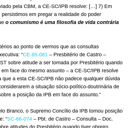
nviado pela CBM, a CE-SC/IPB resolve: […] 7) Em
, persistimos em pregar a realidade do poder
que
o comunismo é uma filosofia de vida contrária
térios ao ponto de vermos que as consultas
ecutiva: “
CE-65-081
– Presbitério de Castro –
T sobre atitude a ser tomada por Presbitério quando
IPB em face do mesmo assunto – a CE-SC/IPB resolve
ara que a esta CE-SC/IPB não padece qualquer dúvida
onsiderarem a situação sócio-político-doutrinária de
sobre a posição da IPB em face do assunto.”
lo Branco, o Supremo Concílio da IPB tomou posição
: “
SC-66-074
– Pbt. de Castro – Consulta – Doc.
e atitudes do Presbitério quando tiver obreiro