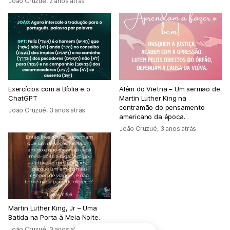
João Cruzué
,
2 anos atrás
Exercícios com a Bíblia e o
Além do Vietnã – Um sermão de
ChatGPT
Martin Luther King na
contramão do pensamento
João Cruzué
,
3 anos atrás
americano da época.
João Cruzué
,
3 anos atrás
Martin Luther King, Jr – Uma
Batida na Porta à Meia Noite.
João Cruzué
,
3 anos atrás