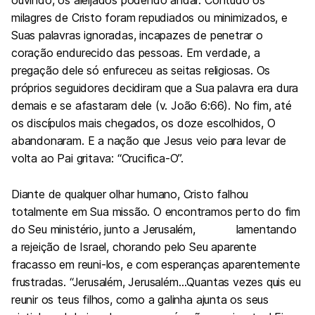
ouvindo, os aleijados podendo andar. Contudo os
milagres de Cristo foram repudiados ou minimizados, e
Suas palavras ignoradas, incapazes de penetrar o
coração endurecido das pessoas. Em verdade, a
pregação dele só enfureceu as seitas religiosas. Os
próprios seguidores decidiram que a Sua palavra era dura
demais e se afastaram dele (v. João 6:66). No fim, até
os discípulos mais chegados, os doze escolhidos, O
abandonaram. E a nação que Jesus veio para levar de
volta ao Pai gritava: “Crucifica-O”.
Diante de qualquer olhar humano, Cristo falhou
totalmente em Sua missão. O encontramos perto do fim
do Seu ministério, junto a Jerusalém, lamentando
a rejeição de Israel, chorando pelo Seu aparente
fracasso em reuni-los, e com esperanças aparentemente
frustradas. “Jerusalém, Jerusalém…Quantas vezes quis eu
reunir os teus filhos, como a galinha ajunta os seus