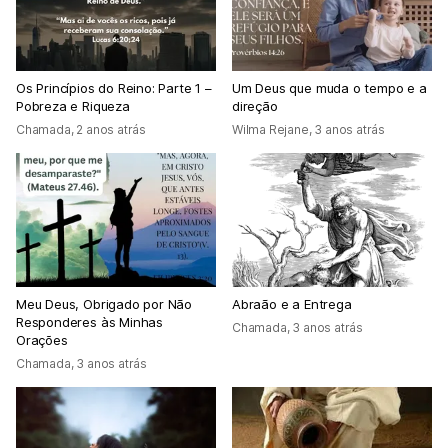
Os Princípios do Reino: Parte 1 ­–
Um Deus que muda o tempo e a
Pobreza e Riqueza
direção
Chamada
,
2 anos atrás
Wilma Rejane
,
3 anos atrás
Meu Deus, Obrigado por Não
Abraão e a Entrega
Responderes às Minhas
Chamada
,
3 anos atrás
Orações
Chamada
,
3 anos atrás