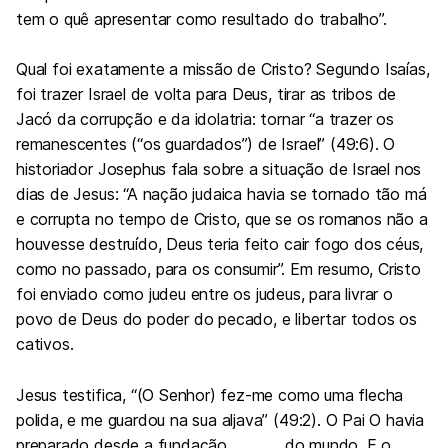
tem o quê apresentar como resultado do trabalho”.
Qual foi exatamente a missão de Cristo? Segundo Isaías,
foi trazer Israel de volta para Deus, tirar as tribos de
Jacó da corrupção e da idolatria: tornar “a trazer os
remanescentes (“os guardados”) de Israel” (49:6). O
historiador Josephus fala sobre a situação de Israel nos
dias de Jesus: “A nação judaica havia se tornado tão má
e corrupta no tempo de Cristo, que se os romanos não a
houvesse destruído, Deus teria feito cair fogo dos céus,
como no passado, para os consumir”. Em resumo, Cristo
foi enviado como judeu entre os judeus, para livrar o
povo de Deus do poder do pecado, e libertar todos os
cativos.
Jesus testifica, “(O Senhor) fez-me como uma flecha
polida, e me guardou na sua aljava” (49:2). O Pai O havia
preparado desde a fundação do mundo. E o