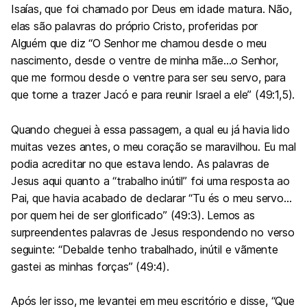
Isaías, que foi chamado por Deus em idade matura. Não,
elas são palavras do próprio Cristo, proferidas por
Alguém que diz “O Senhor me chamou desde o meu
nascimento, desde o ventre de minha mãe…o Senhor,
que me formou desde o ventre para ser seu servo, para
que torne a trazer Jacó e para reunir Israel a ele” (49:1,5).
Quando cheguei à essa passagem, a qual eu já havia lido
muitas vezes antes, o meu coração se maravilhou. Eu mal
podia acreditar no que estava lendo. As palavras de
Jesus aqui quanto a “trabalho inútil” foi uma resposta ao
Pai, que havia acabado de declarar “Tu és o meu servo…
por quem hei de ser glorificado” (49:3). Lemos as
surpreendentes palavras de Jesus respondendo no verso
seguinte: “Debalde tenho trabalhado, inútil e vãmente
gastei as minhas forças” (49:4).
Após ler isso, me levantei em meu escritório e disse, “Que