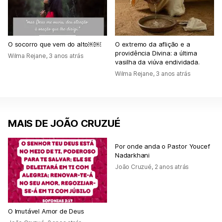
O socorro que vem do alto￼￼
O extremo da aflição e a
providência Divina: a última
Wilma Rejane
,
3 anos atrás
vasilha da viúva endividada.
Wilma Rejane
,
3 anos atrás
MAIS DE JOÃO CRUZUÉ
Por onde anda o Pastor Youcef
Nadarkhani
João Cruzué
,
2 anos atrás
O Imutável Amor de Deus