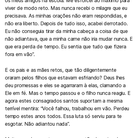
os meus amigos na escola. Me esforcei ao máximo para
viver de modo reto. Mas nunca recebi o milagre que eu
precisava. As minhas orações não eram respondidas, e
não era liberto. Depois de tudo isso, acabei derrotado.
Eu não conseguia tirar da minha cabeça a coisa de que
não adiantava, que a minha carne não iria mudar nunca. E
que era perda de tempo. Eu sentia que tudo que fizera
fora em vão”.
E os pais e as mães retos, que tão diligentemente
oraram pelos filhos que estavam esfriando? Deus lhes
deu promessas e eles se agarraram à elas, clamando a
Ele em fé. Mas o tempo passou e o filho nunca reagiu. E
agora estes consagrados santos suportam a mesma
terrível mentira: “Você falhou, trabalhou em vão. Perdeu
tempo estes anos todos. Essa luta só serviu para te
esgotar. Não adiantou nada”.