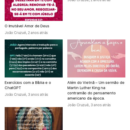
O Imutável Amor de Deus
João Cruzué
,
2 anos atrás
Exercícios com a Bíblia e o
Além do Vietnã – Um sermão de
ChatGPT
Martin Luther King na
contramão do pensamento
João Cruzué
,
3 anos atrás
americano da época.
João Cruzué
,
3 anos atrás