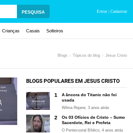
Entrar
|
Cadastrar
PESQUISA
Crianças
Casais
Solteiros
Blogs
Tópicos do blog
Jesus Cristo
BLOGS POPULARES EM JESUS CRISTO
1
A âncora do Titanic não foi
usada
Wilma Rejane
, 3 anos atrás
2
Os 03 Ofícios de Cristo – Sumo
Sacerdote, Rei e Profeta
O Pentecostal Bíblico
, 4 anos atrás