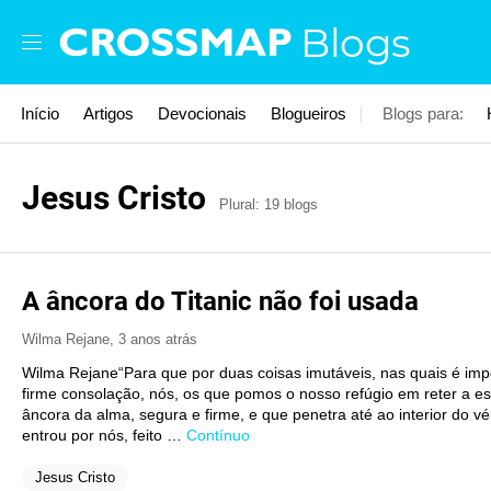
Skip to main content
Blogs
Início
Artigos
Devocionais
Blogueiros
Blogs para:
Jesus Cristo
Plural: 19 blogs
A âncora do Titanic não foi usada
Wilma Rejane
,
3 anos atrás
Wilma Rejane“Para que por duas coisas imutáveis, nas quais é im
firme consolação, nós, os que pomos o nosso refúgio em reter a 
âncora da alma, segura e firme, e que penetra até ao interior do v
entrou por nós, feito …
Contínuo
Jesus Cristo