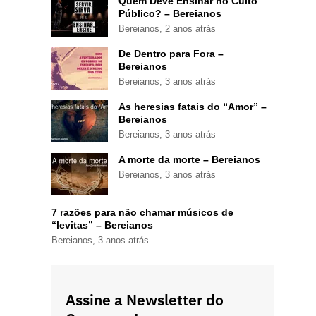
Quem Deve Ensinar no Culto
Público? – Bereianos
Bereianos
,
2 anos atrás
De Dentro para Fora –
Bereianos
Bereianos
,
3 anos atrás
As heresias fatais do “Amor” –
Bereianos
Bereianos
,
3 anos atrás
A morte da morte – Bereianos
Bereianos
,
3 anos atrás
7 razões para não chamar músicos de
“levitas” – Bereianos
Bereianos
,
3 anos atrás
Assine a Newsletter do