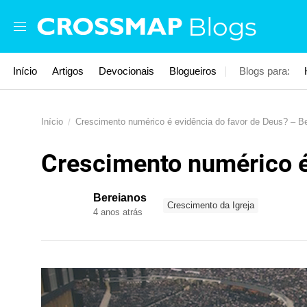
Skip to main content
Blogs
Início
Artigos
Devocionais
Blogueiros
Blogs para:
Início
Crescimento numérico é evidência do favor de Deus? – B
Crescimento numérico é
Bereianos
Crescimento da Igreja
4 anos atrás