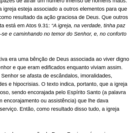
 capazes de atrair um número imenso de homens maus.
 igreja esteja associado a outros elementos para que
 como resultado da ação graciosa de Deus. Que outros
ta está em Atos 9.31:
“A igreja, na verdade, tinha paz
do-se e caminhando no temor do Senhor, e, no conforto
itiva era uma bênção de Deus associada ao viver digno
nhor e que eram edificados enquanto viviam assim.
o Senhor se afasta de escândalos, imoralidades,
s e hipocrisias. O texto indica, portanto, que a igreja
oso, sendo encorajada pelo Espírito Santo (a palavra
ém encorajamento ou assistência) que lhe dava
serviço. Então, como resultado disso tudo, a igreja