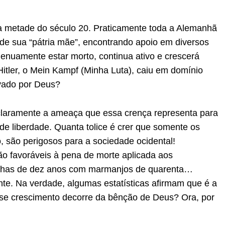
a metade do século 20. Praticamente toda a Alemanhã
 de sua “pátria mãe”, encontrando apoio em diversos
genuamente estar morto, continua ativo e crescerá
Hitler, o Mein Kampf (Minha Luta), caiu em domínio
ovado por Deus?
laramente a ameaça que essa crença representa para
o de liberdade. Quanta tolice é crer que somente os
o, são perigosos para a sociedade ocidental!
o favoráveis à pena de morte aplicada aos
nhas de dez anos com marmanjos de quarenta…
te. Na verdade, algumas estatísticas afirmam que é a
sse crescimento decorre da bênção de Deus? Ora, por