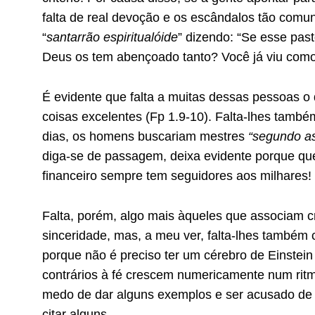
falta de real devoção e os escândalos tão comu
“
santarrão espiritualóide
” dizendo: “Se esse past
Deus os tem abençoado tanto? Você já viu como 
É evidente que falta a muitas dessas pessoas o 
coisas excelentes (Fp 1.9-10). Falta-lhes també
dias, os homens buscariam mestres
“segundo as
diga-se de passagem, deixa evidente porque qu
financeiro sempre tem seguidores aos milhares!
Falta, porém, algo mais àqueles que associam 
sinceridade, mas, a meu ver, falta-lhes também 
porque não é preciso ter um cérebro de Einste
contrários à fé crescem numericamente num ritmo
medo de dar alguns exemplos e ser acusado de
citar alguns…