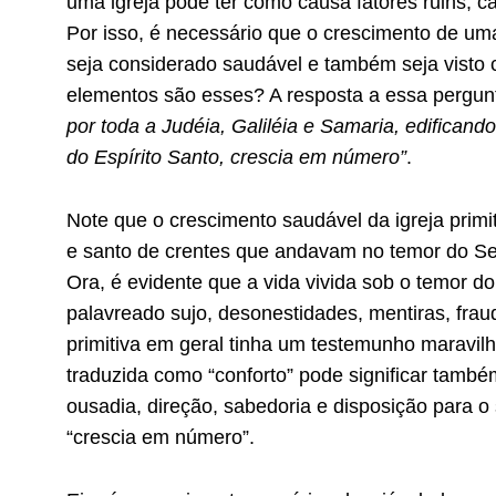
uma igreja pode ter como causa fatores ruins,
Por isso, é necessário que o crescimento de uma
seja considerado saudável e também seja visto
elementos são esses? A resposta a essa pergun
por toda a Judéia, Galiléia e Samaria, edifican
do Espírito Santo, crescia em número”
.
Note que o crescimento saudável da igreja prim
e santo de crentes que andavam no temor do Se
Ora, é evidente que a vida vivida sob o temor d
palavreado sujo, desonestidades, mentiras, fraude
primitiva em geral tinha um testemunho maravilh
traduzida como “conforto” pode significar tamb
ousadia, direção, sabedoria e disposição para o 
“crescia em número”.