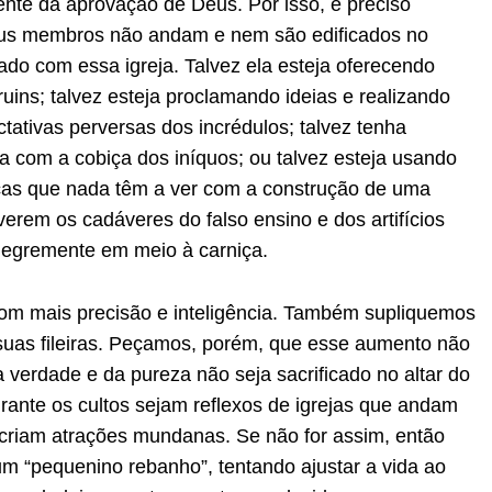
ente da aprovação de Deus. Por isso, é preciso
seus membros não andam e nem são edificados no
ado com essa igreja. Talvez ela esteja oferecendo
ruins; talvez esteja proclamando ideias e realizando
tivas perversas dos incrédulos; talvez tenha
a com a cobiça dos iníquos; ou talvez esteja usando
icas que nada têm a ver com a construção de uma
verem os cadáveres do falso ensino e dos artifícios
alegremente em meio à carniça.
com mais precisão e inteligência. Também supliquemos
suas fileiras. Peçamos, porém, que esse aumento não
 verdade e da pureza não seja sacrificado no altar do
rante os cultos sejam reflexos de igrejas que andam
riam atrações mundanas. Se não for assim, então
um “pequenino rebanho”, tentando ajustar a vida ao