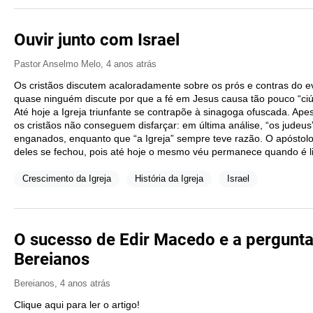
Ouvir junto com Israel
Pastor Anselmo Melo
,
4 anos atrás
Os cristãos discutem acaloradamente sobre os prós e contras do e
quase ninguém discute por que a fé em Jesus causa tão pouco “ciú
Até hoje a Igreja triunfante se contrapõe à sinagoga ofuscada. Ap
os cristãos não conseguem disfarçar: em última análise, “os judeu
enganados, enquanto que “a Igreja” sempre teve razão. O apóstol
deles se fechou, pois até hoje o mesmo véu permanece quando é lid
Crescimento da Igreja
História da Igreja
Israel
O sucesso de Edir Macedo e a pergunta 
Bereianos
Bereianos
,
4 anos atrás
Clique aqui para ler o artigo!