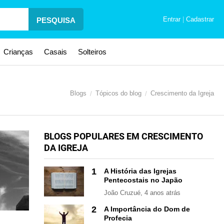
Entrar
|
Cadastrar
PESQUISA
Crianças
Casais
Solteiros
Blogs
Tópicos do blog
Crescimento da Igreja
BLOGS POPULARES EM CRESCIMENTO
DA IGREJA
1
A História das Igrejas
Pentecostais no Japão
João Cruzué
, 4 anos atrás
2
A Importância do Dom de
Profecia