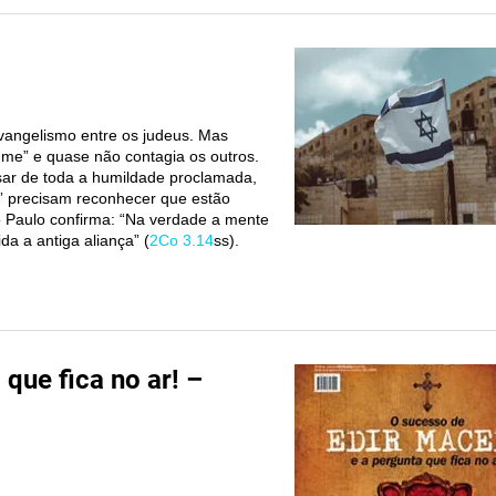
vangelismo entre os judeus. Mas
me” e quase não contagia os outros.
esar de toda a humildade proclamada,
s” precisam reconhecer que estão
o Paulo confirma: “Na verdade a mente
a a antiga aliança” (
2Co 3.14
ss).
que fica no ar! –