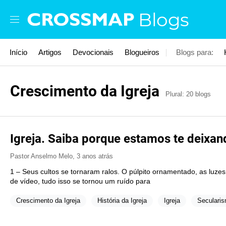
Skip to main content
Blogs
Início
Artigos
Devocionais
Blogueiros
Blogs para:
Crescimento da Igreja
Plural: 20 blogs
Igreja. Saiba porque estamos te deixan
Pastor Anselmo Melo
,
3 anos atrás
1 – Seus cultos se tornaram ralos. O púlpito ornamentado, as luzes,
de vídeo, tudo isso se tornou um ruído para
Crescimento da Igreja
História da Igreja
Igreja
Seculari