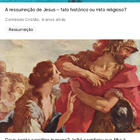
A ressurreição de Jesus – fato histórico ou mito religioso?
Conteúdo Cristão
,
4 anos atrás
Ressurreição
Deus aceita sacrifício humano? Jefté sacrificou sua filha à