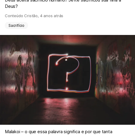
Deus?
Conteúdo Cristão
,
4 anos atrás
Sacrifício
Malakoi – o que essa palavra significa e por que tanta