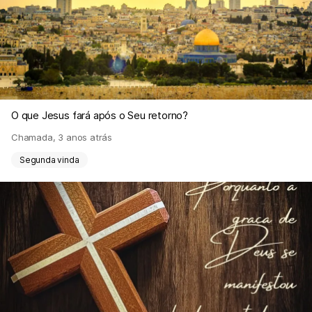
O que Jesus fará após o Seu retorno?
Chamada
,
3 anos atrás
Segunda vinda