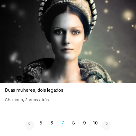
Duas mulheres, dois legados
Chamada
,
3 anos atrás
5
6
7
8
9
10