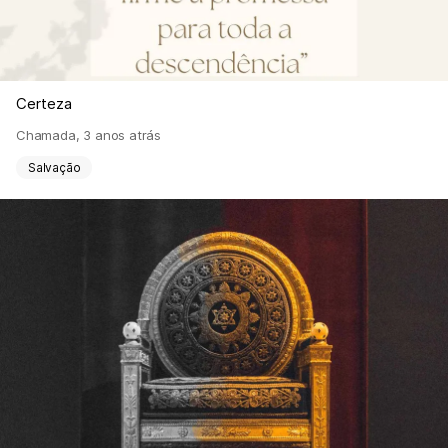
Certeza
Chamada
,
3 anos atrás
Salvação