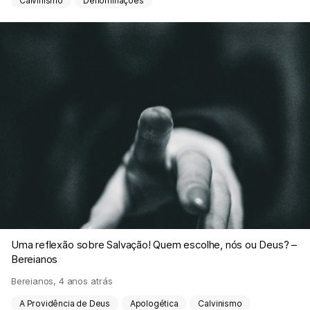
Calvinismo
Denominações
Uma reflexão sobre Salvação! Quem escolhe, nós ou Deus? –
Bereianos
Bereianos
,
4 anos atrás
A Providência de Deus
Apologética
Calvinismo