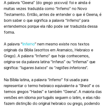
A palavra “Geena” (do grego γεεννα) foi e ainda é
muitas vezes traduzida como “Inferno” no Novo
Testamento. Então, antes de entender o que é Geena, é
bom saber o que significa a palavra “Inferno” para
entendermos porque ela não pode ser traduzida dessa
forma.
A palavra “
Inferno
” nem mesmo existe nos textos
originais da Bíblia (escritos em Aramaico, Hebraico e
Grego). A palavra “Inferno” que hoje conhecemos,
origina-se da palavra latina “Inferus” ou “Infernus” que
significa: “
lugares baixos
” ou “
regiões inferiores
“.
Na Bíblia latina, a palavra “
inferno
” foi usada para
representar o termo hebraico equivalente a “Sheol” e os
termos gregos “Hades” e também “Geena”. A maioria das
versões em idioma português seguem o latim, e elas não
fazem distinção do original hebraico ou grego, podendo