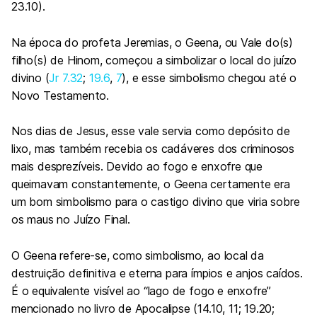
23.10).
Na época do profeta Jeremias, o Geena, ou Vale do(s)
filho(s) de Hinom, começou a simbolizar o local do juízo
divino (
Jr 7.32
;
19.6
,
7
), e esse simbolismo chegou até o
Novo Testamento.
Nos dias de Jesus, esse vale servia como depósito de
lixo, mas também recebia os cadáveres dos criminosos
mais desprezíveis. Devido ao fogo e enxofre que
queimavam constantemente, o Geena certamente era
um bom simbolismo para o castigo divino que viria sobre
os maus no Juízo Final.
O Geena refere-se, como simbolismo, ao local da
destruição definitiva e eterna para ímpios e anjos caídos.
É o equivalente visível ao “lago de fogo e enxofre”
mencionado no livro de Apocalipse (14.10, 11; 19.20;