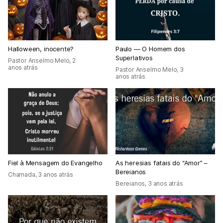
Halloween, inocente?
Paulo — O Homem dos
Superlativos
Pastor Anselmo Melo
,
2
anos atrás
Pastor Anselmo Melo
,
3
anos atrás
Fiel à Mensagem do Evangelho
As heresias fatais do “Amor” –
Bereianos
Chamada
,
3 anos atrás
Bereianos
,
3 anos atrás