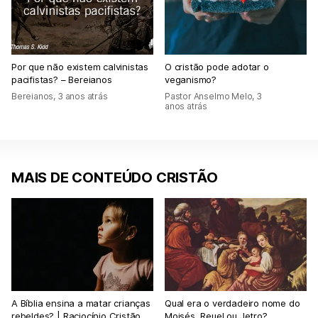
Por que não existem calvinistas
O cristão pode adotar o
pacifistas? – Bereianos
veganismo?
Bereianos
,
3 anos atrás
Pastor Anselmo Melo
,
3
anos atrás
MAIS DE CONTEÚDO CRISTÃO
A Bíblia ensina a matar crianças
Qual era o verdadeiro nome do
rebeldes? | Raciocínio Cristão
Moisés, Reuel ou Jetro?