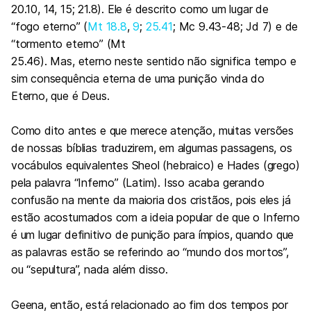
20.10, 14, 15; 21.8). Ele é descrito como um lugar de
“fogo eterno” (
Mt 18.8
,
9
;
25.41
; Mc 9.43-48; Jd 7) e de
“tormento eterno” (Mt
25.46). Mas, eterno neste sentido não significa tempo e
sim consequência eterna de uma punição vinda do
Eterno, que é Deus.
Como dito antes e que merece atenção, muitas versões
de nossas bíblias traduzirem, em algumas passagens, os
vocábulos equivalentes Sheol (hebraico) e Hades (grego)
pela palavra “Inferno” (Latim). Isso acaba gerando
confusão na mente da maioria dos cristãos, pois eles já
estão acostumados com a ideia popular de que o Inferno
é um lugar definitivo de punição para ímpios, quando que
as palavras estão se referindo ao “mundo dos mortos”,
ou “sepultura”, nada além disso.
Geena, então, está relacionado ao fim dos tempos por