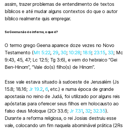
assim, trazer problemas de entendimento de textos
bíblicos e até mudar alguns contextos do que o autor
bíblico realmente quis empregar.
Se Geena não é o inferno, o que é?
O termo grego Geena aparece doze vezes no Novo
Testamento (
Mt 5:22
,
29
,
30
;
10:28
;
18:9
;
23:15
,
33
; Mc
9:43, 45, 47; Lc 12:5; Tg 3:6), e vem do hebraico “Gei
Ben-Hinom”, “Vale do(s) filho(s) de Hinom”.
Esse vale estava situado à sudoeste de Jerusalém (Js
15.8; 18.16;
Jr 19.2
,
6
, etc.) e numa época de grande
apostasia no reino de Judá, foi utilizado por alguns reis
apóstatas para oferecer seus filhos em holocausto ao
falso deus Moloque (
2Cr 33.6
;
Jr 7.31
,
32
;
32.35
).
Durante a reforma religiosa, o rei Josias destruiu esse
vale, colocando um fim naquela abominável prática (2Rs