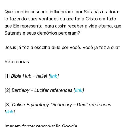
Quer continuar sendo influenciado por Satanás e adorá-
lo fazendo suas vontades ou aceitar a Cristo em tudo
que Ele representa, para assim receber a vida eterna, que
Satanás e seus demônios perderam?
Jesus já fez a escolha dEle por você. Você já fez a sua?
Referências
[1]
Bible Hub – heilel [
link
]
[2]
Bartleby – Lucifer references [
link
]
[3]
Online Etymology Dictionary – Devil references
[
link
]
Imagem fonte:
reprodução Google