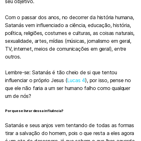
seu objetivo.
Com o passar dos anos, no decorrer da história humana,
Satanás vem influenciado a ciência, educação, história,
política, religiões, costumes e culturas, as coisas naturais,
sexualidade, artes, mídias (músicas, jornalismo em geral,
TV, internet, meios de comunicações em geral), entre
outros.
Lembre-se: Satanás é tão cheio de si que tentou
influenciar o próprio Jesus (
Lucas 4
), por isso, pense no
que ele não faria a um ser humano falho como qualquer
um de nós?
Por que se livrar dessa influência?
Satanás e seus anjos vem tentando de todas as formas
tirar a salvação do homem, pois o que resta a eles agora
é um ato de desespero, já que sabem o que lhes aguarda,