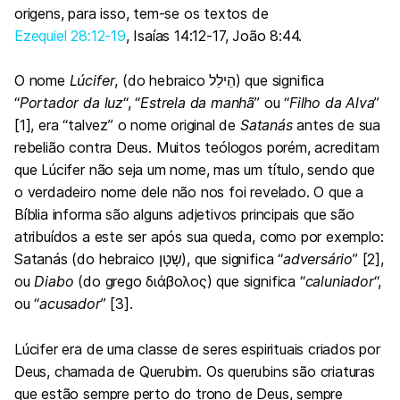
origens, para isso, tem-se os textos de
Ezequiel 28:12-19
,
Isaías 14:12-17
, João 8:44.
O nome
Lúcifer
, (do hebraico הֵילֵל) que significa
“
Portador da luz
“, “
Estrela da manhã
” ou “
Filho da Alva
”
[1], era “talvez” o nome original de
Satanás
antes de sua
rebelião contra Deus. Muitos teólogos porém, acreditam
que Lúcifer não seja um nome, mas um título, sendo que
o verdadeiro nome dele não nos foi revelado. O que a
Bíblia informa são alguns adjetivos principais que são
atribuídos a este ser após sua queda, como por exemplo:
Satanás (do hebraico שָטָן), que significa “
adversário
” [2],
ou
Diabo
(do grego διάβολος) que significa “
caluniador
“,
ou “
acusador
” [3].
Lúcifer era de uma classe de seres espirituais criados por
Deus, chamada de Querubim. Os querubins são criaturas
que estão sempre perto do trono de Deus, sempre