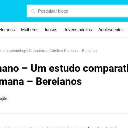
Homens
Mulheres
Idosos
Jovens adultos
Adolescentes
 a soteriologia Calvinista e Católico Romana – Bereianos
no – Um estudo comparativo
Romana – Bereianos
ação