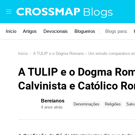
Skip to main content
Blogs
Início
Artigos
Devocionais
Blogueiros
Blogs para:
Início
A TULIP e o Dogma Romano – Um estudo comparativo entre
A TULIP e o Dogma Roma
Calvinista e Católico 
Bereianos
Denominações
Religiões
Salv
4 anos atrás