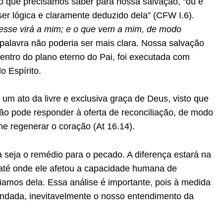
o que precisamos saber para nossa salvação, “ou é
er lógica e claramente deduzido dela” (CFW I.6).
esse virá a mim; e o que vem a mim, de modo
a palavra não poderia ser mais clara. Nossa salvação
entro do plano eterno do Pai, foi executada com
o Espírito.
 um ato da livre e exclusiva graça de Deus, visto que
não pode responder à oferta de reconciliação, de modo
e regenerar o coração (At 16.14).
 seja o remédio para o pecado. A diferença estará na
até onde ele afetou a capacidade humana de
iamos dela. Essa análise é importante, pois à medida
dada, inevitavelmente o nosso entendimento da