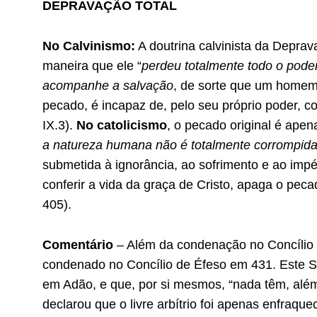
DEPRAVAÇÃO TOTAL
No Calvinismo:
A doutrina calvinista da Depra
maneira que ele “
perdeu totalmente todo o pode
acompanhe a salvação
, de sorte que um homem 
pecado, é incapaz de, pelo seu próprio poder, 
IX.3).
No catolicismo
, o pecado original é apen
a natureza humana não é totalmente corrompida
submetida à ignorância, ao sofrimento e ao imp
conferir a vida da graça de Cristo, apaga o peca
405).
Comentário
– Além da condenação no Concílio 
condenado no Concílio de Éfeso em 431. Este S
em Adão, e que, por si mesmos, “nada têm, além
declarou que o livre arbítrio foi apenas enfraqu