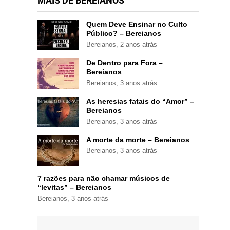
MAIS DE BEREIANOS
Quem Deve Ensinar no Culto
Público? – Bereianos
Bereianos
,
2 anos atrás
De Dentro para Fora –
Bereianos
Bereianos
,
3 anos atrás
As heresias fatais do “Amor” –
Bereianos
Bereianos
,
3 anos atrás
A morte da morte – Bereianos
Bereianos
,
3 anos atrás
7 razões para não chamar músicos de
“levitas” – Bereianos
Bereianos
,
3 anos atrás