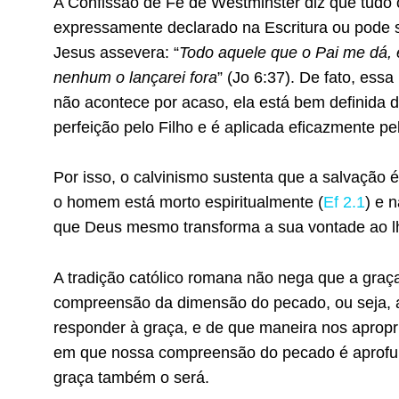
A Confissão de Fé de Westminster diz que tudo 
expressamente declarado na Escritura ou pode s
Jesus assevera: “
Todo aquele que o Pai me dá, 
nenhum o lançarei fora
” (Jo 6:37). De fato, ess
não acontece por acaso, ela está bem definida d
perfeição pelo Filho e é aplicada eficazmente pel
Por isso, o calvinismo sustenta que a salvação é
o homem está morto espiritualmente (
Ef 2.1
) e 
que Deus mesmo transforma a sua vontade ao lh
A tradição católico romana não nega que a graça
compreensão da dimensão do pecado, ou seja, 
responder à graça, e de que maneira nos apropr
em que nossa compreensão do pecado é aprofun
graça também o será.