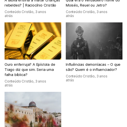
A Bíblia ensina a matar crianças
Qual era o verdadeiro nome do
rebeldes? | Raciocínio Cristão
Moisés, Reuel ou Jetro?
Conteúdo Cristão
,
3 anos
Conteúdo Cristão
,
3 anos
atrás
atrás
Ouro enferruja? A Epístola de
Influências demoníacas – O que
Tiago diz que sim. Seria uma
são? Quem é o influenciador?
falha bíblica?
Conteúdo Cristão
,
3 anos
atrás
Conteúdo Cristão
,
3 anos
atrás