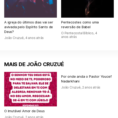
A igreja do últimos dias vai ser
Pentecostes como uma
avivada pelo Espírito Santo de
reversão de Babel
Deus?
O Pentecostal Bíblico
,
4
anos atrás
João Cruzué
,
4 anos atrás
MAIS DE JOÃO CRUZUÉ
Por onde anda o Pastor Youcef
Nadarkhani
João Cruzué
,
2 anos atrás
O Imutável Amor de Deus
João Cruzué
,
2 anos atrás