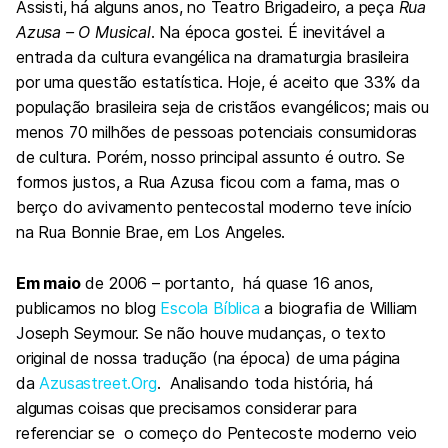
Assisti, há alguns anos, no Teatro Brigadeiro, a peça
Rua
Azusa – O Musical
. Na época gostei. É inevitável a
entrada da cultura evangélica na dramaturgia brasileira
por uma questão estatística. Hoje, é aceito que 33% da
população brasileira seja de cristãos evangélicos; mais ou
menos 70 milhões de pessoas potenciais consumidoras
de cultura. Porém, nosso principal assunto é outro. Se
formos justos, a Rua Azusa ficou com a fama, mas o
berço do avivamento pentecostal moderno teve início
na Rua Bonnie Brae, em Los Angeles.
Em maio
de 200
6
– portanto, há quase 16 anos,
publicamos no blog
Escola Bíblica
a biografia de William
Joseph Seymour. Se não houve mudanças, o texto
original de nossa tradução (na época) de uma página
da
Azusastreet.Org
. Analisando toda história, há
algumas coisas que precisamos considerar para
referenciar se o começo do Pentecoste moderno veio