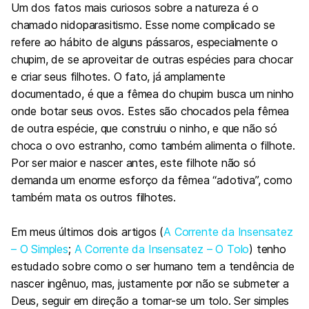
Um dos fatos mais curiosos sobre a natureza é o
chamado nidoparasitismo. Esse nome complicado se
refere ao hábito de alguns pássaros, especialmente o
chupim, de se aproveitar de outras espécies para chocar
e criar seus filhotes. O fato, já amplamente
documentado, é que a fêmea do chupim busca um ninho
onde botar seus ovos. Estes são chocados pela fêmea
de outra espécie, que construiu o ninho, e que não só
choca o ovo estranho, como também alimenta o filhote.
Por ser maior e nascer antes, este filhote não só
demanda um enorme esforço da fêmea “adotiva”, como
também mata os outros filhotes.
Em meus últimos dois artigos (
A Corrente da Insensatez
– O Simples
;
A Corrente da Insensatez – O Tolo
) tenho
estudado sobre como o ser humano tem a tendência de
nascer ingênuo, mas, justamente por não se submeter a
Deus, seguir em direção a tornar-se um tolo. Ser simples