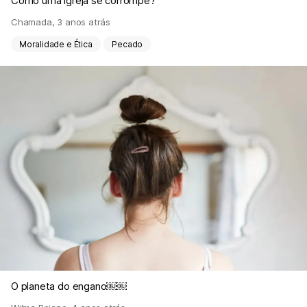
Como uma igreja se corrompe?
Chamada
,
3 anos atrás
Moralidade e Ética
Pecado
O planeta do engano￼￼