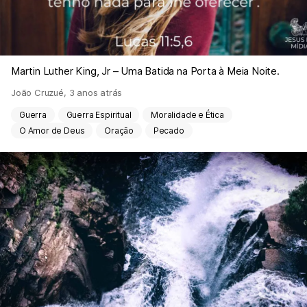
Martin Luther King, Jr – Uma Batida na Porta à Meia Noite.
João Cruzué
,
3 anos atrás
Guerra
Guerra Espiritual
Moralidade e Ética
O Amor de Deus
Oração
Pecado