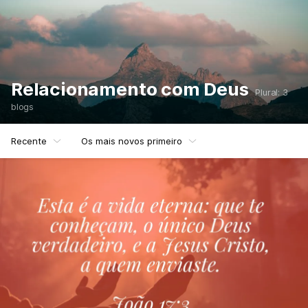
Relacionamento com Deus
Plural: 3
blogs
Recente
Os mais novos primeiro