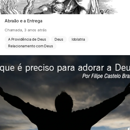
Abraão e a Entrega
Chamada
,
3 anos atrás
A Providência de Deus
Deus
Idolatria
Relacionamento com Deus