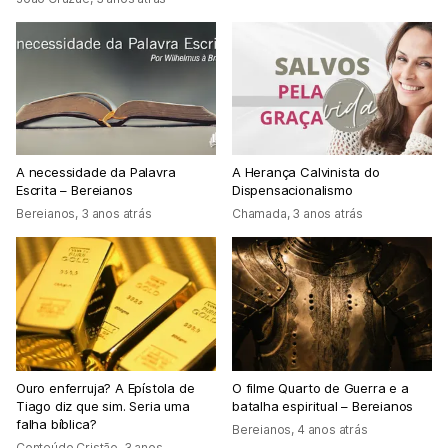
A necessidade da Palavra
A Herança Calvinista do
Escrita – Bereianos
Dispensacionalismo
Bereianos
,
3 anos atrás
Chamada
,
3 anos atrás
Ouro enferruja? A Epístola de
O filme Quarto de Guerra e a
Tiago diz que sim. Seria uma
batalha espiritual – Bereianos
falha bíblica?
Bereianos
,
4 anos atrás
Conteúdo Cristão
,
3 anos