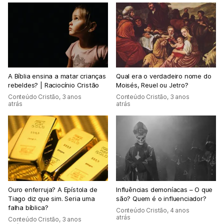
A Bíblia ensina a matar crianças
Qual era o verdadeiro nome do
rebeldes? | Raciocínio Cristão
Moisés, Reuel ou Jetro?
Conteúdo Cristão
,
3 anos
Conteúdo Cristão
,
3 anos
atrás
atrás
Ouro enferruja? A Epístola de
Influências demoníacas – O que
Tiago diz que sim. Seria uma
são? Quem é o influenciador?
falha bíblica?
Conteúdo Cristão
,
4 anos
atrás
Conteúdo Cristão
,
3 anos