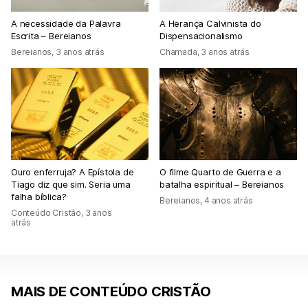
A necessidade da Palavra
A Herança Calvinista do
Escrita – Bereianos
Dispensacionalismo
Bereianos
,
3 anos atrás
Chamada
,
3 anos atrás
Ouro enferruja? A Epístola de
O filme Quarto de Guerra e a
Tiago diz que sim. Seria uma
batalha espiritual – Bereianos
falha bíblica?
Bereianos
,
4 anos atrás
Conteúdo Cristão
,
3 anos
atrás
MAIS DE CONTEÚDO CRISTÃO