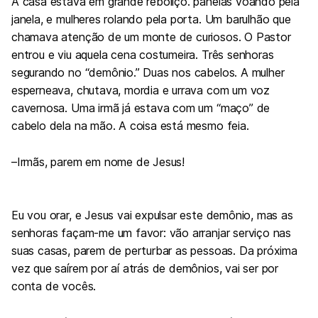
A casa estava
em grande reboliço. panelas voando pela
janela, e mulheres rolando pela porta. Um barulhão que
chamava atenção de um monte de curiosos. O Pastor
entrou e viu aquela cena costumeira. Três senhoras
segurando no “demônio.” Duas nos cabelos. A mulher
esperneava, chutava, mordia e urrava com um voz
cavernosa. Uma irmã já estava com um “maço” de
cabelo dela na mão. A coisa está mesmo feia.
–Irmãs, parem
em nome de Jesus!
Eu vou orar, e Jesus vai expulsar este demônio, mas as
senhoras façam-me um favor: vão arranjar serviço nas
suas casas,
parem de perturbar as pessoas. Da próxima
vez que saírem por aí atrás de demônios, vai ser por
conta de vocês.