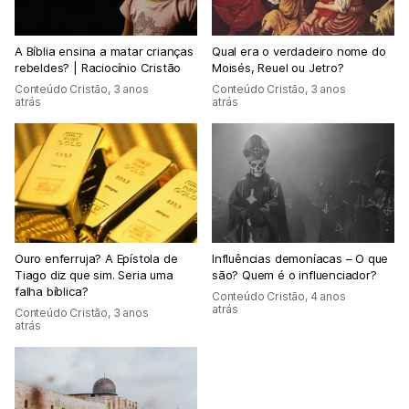
A Bíblia ensina a matar crianças
Qual era o verdadeiro nome do
rebeldes? | Raciocínio Cristão
Moisés, Reuel ou Jetro?
Conteúdo Cristão
,
3 anos
Conteúdo Cristão
,
3 anos
atrás
atrás
Ouro enferruja? A Epístola de
Influências demoníacas – O que
Tiago diz que sim. Seria uma
são? Quem é o influenciador?
falha bíblica?
Conteúdo Cristão
,
4 anos
atrás
Conteúdo Cristão
,
3 anos
atrás