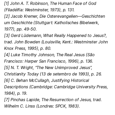
[1] John A. T. Robinson, The Human Face of God
(Filadélfia: Westminster, 1973), p. 131.
[2] Jacob Kremer, Die Osterevangelien—Geschichten
um Geschichte (Stuttgart: Katholisches Bibelwerk,
1977), pp. 49-50.
[3] Gerd Lüdemann, What Really Happened to Jesus?,
trad. John Bowden (Louisville, Kent.: Westminster John
Knox Press, 1995), p. 80.
[4] Luke Timothy Johnson, The Real Jesus (São
Francisco: Harper San Francisco, 1996), p. 136.
[5] N. T. Wright, “The New Unimproved Jesus”,
Christianity Today (13 de setembro
de 199
3
), p. 26.
[6] C. Behan McCullagh, Justifying Historical
Descriptions (Cambridge: Cambridge University Press,
1984), p. 19.
[7] Pinchas Lapide, The Resurrection of Jesus, trad.
Wilhelm C. Linss (Londres: SPCK, 1983).