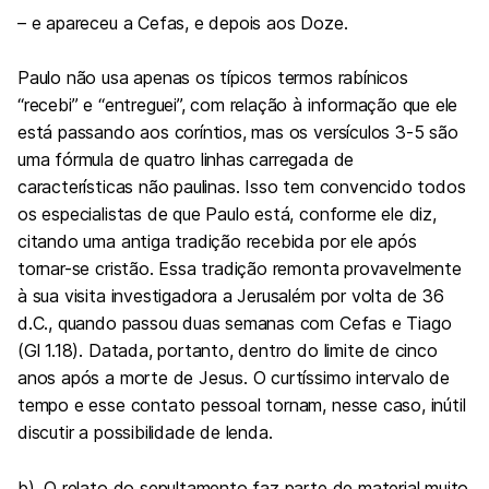
– e apareceu a Cefas, e depois aos Doze.
Paulo não usa apenas os típicos termos rabínicos
“recebi” e “entreguei”, com relação à informação que ele
está passando aos coríntios, mas os versículos 3-5 são
uma fórmula de quatro linhas carregada de
características não paulinas. Isso tem convencido todos
os especialistas de que Paulo está, conforme ele diz,
citando uma antiga tradição recebida por ele após
tornar-se cristão. Essa tradição remonta provavelmente
à sua visita investigadora a Jerusalém por volta
de 36
d.C., quando passou duas semanas com Cefas e Tiago
(Gl 1.18). Datada, portanto, dentro do limite de cinco
anos após a morte de Jesus. O curtíssimo intervalo de
tempo e esse contato pessoal tornam, nesse caso, inútil
discutir a possibilidade de lenda.
b). O relato do sepultamento faz parte de material muito