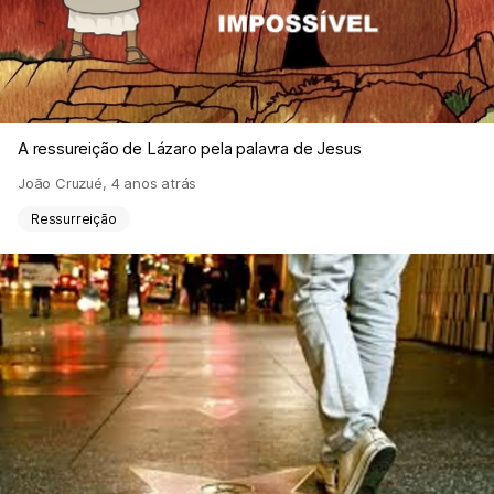
A ressureição de Lázaro pela palavra de Jesus
João Cruzué
,
4 anos atrás
Ressurreição