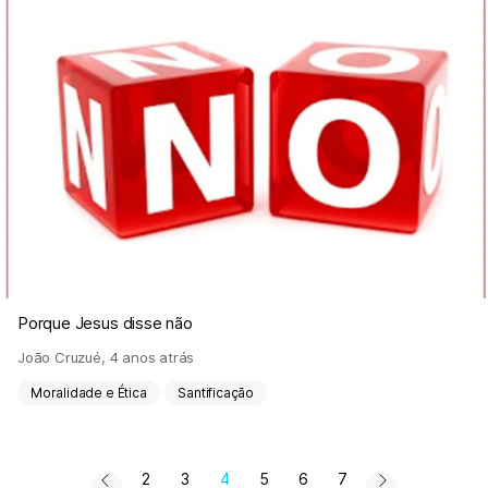
Porque Jesus disse não
João Cruzué
,
4 anos atrás
Moralidade e Ética
Santificação
2
3
4
5
6
7